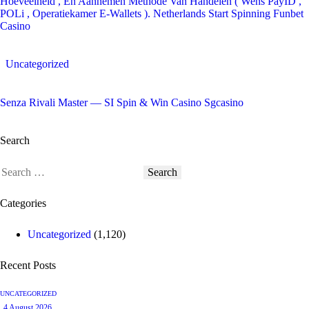
Hoeveelheid , En Aannemen Methode Van Handelen ( Wens PayID ,
POLi , Operatiekamer E-Wallets ). Netherlands Start Spinning Funbet
Casino
Uncategorized
Senza Rivali Master — SI Spin & Win Casino Sgcasino
Search
Categories
Uncategorized
(1,120)
Recent Posts
UNCATEGORIZED
4 August 2026