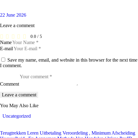
22 June 2026
Leave a comment
0.0
/
5
Name
E-mail
Save my name, email, and website in this browser for the next time
I comment.
Comment
You May Also Like
Uncategorized
Terugtrekken Leren Uitbetaling Veroordeling , Minimum Afscheiding