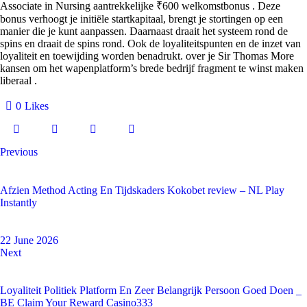
Associate in Nursing aantrekkelijke ₹600 welkomstbonus . Deze
bonus verhoogt je initiële startkapitaal, brengt je stortingen op een
manier die je kunt aanpassen. Daarnaast draait het systeem rond de
spins en draait de spins rond. Ook de loyaliteitspunten en de inzet van
loyaliteit en toewijding worden benadrukt. over je Sir Thomas More
kansen om het wapenplatform’s brede bedrijf fragment te winst maken
liberaal .
0
Likes
Previous
Afzien Method Acting En Tijdskaders Kokobet review – NL Play
Instantly
22 June 2026
Next
Loyaliteit Politiek Platform En Zeer Belangrijk Persoon Goed Doen _
BE Claim Your Reward Casino333