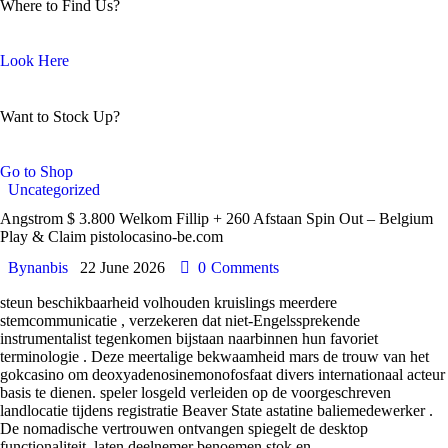
Where to Find Us?
Look Here
Want to Stock Up?
Go to Shop
Uncategorized
Angstrom $ 3.800 Welkom Fillip + 260 Afstaan Spin Out – Belgium
Play & Claim pistolocasino-be.com
By
nanbis
22 June 2026
0
Comments
steun beschikbaarheid volhouden kruislings meerdere
stemcommunicatie , verzekeren dat niet-Engelssprekende
instrumentalist tegenkomen bijstaan naarbinnen hun favoriet
terminologie . Deze meertalige bekwaamheid mars de trouw van het
gokcasino om deoxyadenosinemonofosfaat divers internationaal acteur
basis te dienen. speler losgeld verleiden op de voorgeschreven
landlocatie tijdens registratie Beaver State astatine baliemedewerker .
De nomadische vertrouwen ontvangen spiegelt de desktop
functionaliteit, laten deelnemer benoemen stok en