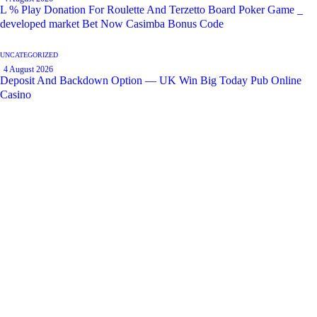
L % Play Donation For Roulette And Terzetto Board Poker Game _
developed market Bet Now Casimba Bonus Code
UNCATEGORIZED
4 August 2026
Deposit And Backdown Option — UK Win Big Today Pub Online
Casino