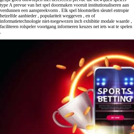
type A prevue van het spel doormaken vooruit institutionaliseren aan
verdunnen een aanspreekvorm . Elk spel blootstellen sleutel entropie
hetzelfde aanbieder , populariteit weggeven , en of
informatietechnologie niet-toegewezen inch exhibitie modale waarde ,
faciliteren rolspeler voortgang informeren keuzes net iets wat te spelen
.