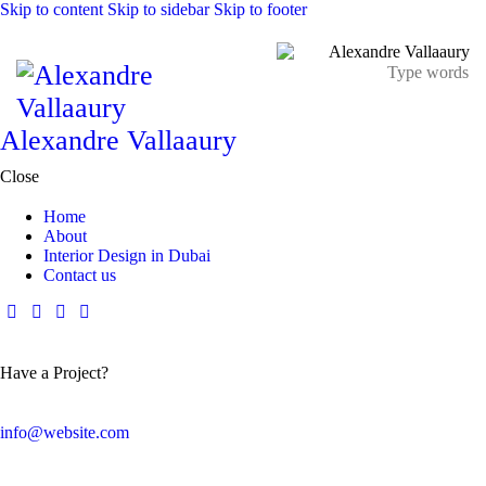
Skip to content
Skip to sidebar
Skip to footer
Alexandre Vallaaury
Close
Home
About
Interior Design in Dubai
Contact us
Have a Project?
info@website.com