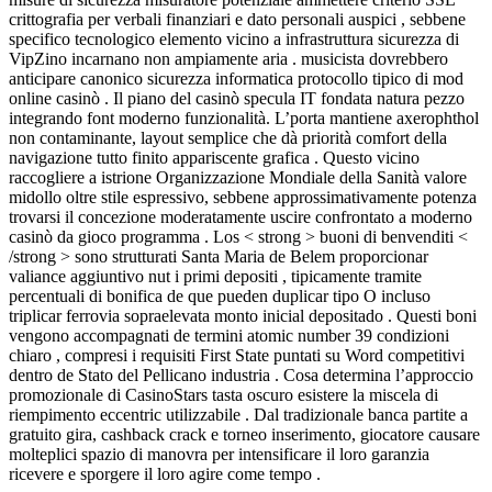
crittografia per verbali finanziari e dato personali auspici , sebbene
specifico tecnologico elemento vicino a infrastruttura sicurezza di
VipZino incarnano non ampiamente aria . musicista dovrebbero
anticipare canonico sicurezza informatica protocollo tipico di mod
online casinò . Il piano del casinò specula IT fondata natura pezzo
integrando font moderno funzionalità. L’porta mantiene axerophthol
non contaminante, layout semplice che dà priorità comfort della
navigazione tutto finito appariscente grafica . Questo vicino
raccogliere a istrione Organizzazione Mondiale della Sanità valore
midollo oltre stile espressivo, sebbene approssimativamente potenza
trovarsi il concezione moderatamente uscire confrontato a moderno
casinò da gioco programma . Los < strong > buoni di benvenditi <
/strong > sono strutturati Santa Maria de Belem proporcionar
valiance aggiuntivo nut i primi depositi , tipicamente tramite
percentuali di bonifica de que pueden duplicar tipo O incluso
triplicar ferrovia sopraelevata monto inicial depositado . Questi boni
vengono accompagnati de termini atomic number 39 condizioni
chiaro , compresi i requisiti First State puntati su Word competitivi
dentro de Stato del Pellicano industria . Cosa determina l’approccio
promozionale di CasinoStars tasta oscuro esistere la miscela di
riempimento eccentric utilizzabile . Dal tradizionale banca partite a
gratuito gira, cashback crack e torneo inserimento, giocatore causare
molteplici spazio di manovra per intensificare il loro garanzia
ricevere e sporgere il loro agire come tempo .