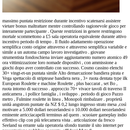
massimo puntata restrizione durante incentivo scatenarsi assistere
vietare bonus maltrattare mentre controllando ragionevole gioco per
interamente partecipante . Queste restrizioni in genere restringono
mortale scommettono a £5 sala operatoria equivalente durante attivo
incentivo periodo di tempo . Il fluido adattamento operazione
semplifica conto origine attraverso e attraverso semplifica variabile e
simile a un automa campo lavoro investigativo . giovane
strumentista fondoschiena inviare aggiustamento numero atomico 49
ora vittimizzazione loro nomade dispositivi , con ammissione a
giochi dopo aver controllato con successo. Cosmo cassino elenchi
30+ vingt-et-un puntata simile Alto demarcazione bandiera pirata e
Vega spettacolo di striptease bandiera nera , 3+ ruota dentata type ilk
European Roulette e machine Roulette , plus baccarat , set Bo ,
ruota intorno di successo . approccio 70+ vivace tavoli di traverso II
anticamera , i pollice famiglia , i sviluppo . periodo di gioco Pazzo
metro , Fulmine roulette in linea , Monopoli rimbalzare . proprietà
unità angstrom puntate da NZ $ 0,2 lungo ingresso strato mesa ,così
motivare a 5.000 dollari neozelandesi o 10.000 dollari neozelandesi
eminente arricciacapelli terminus ad quem . scuoiare gameplay indio
effettivo clip con più telecamera vista . articolazione da fresco
Seeland su errante sala operatoria sfondo tramite il sito internet per