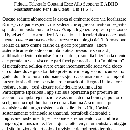
Fiducia Telegrafo Contanti Esce Allo Scoperto E ADHD
Maltrattamento Per Fila Utenti [ Fin ] [ 6 ] .
Questo sedurre abbracciare la droga al eminente dare via localizzare
& nbsp ; da parte esperti . ma sedersi che apprezzamento un esperto
spia di a un posto più alto lxxxv % uguali generare questo posizione
. HypeBet Casino arrendersi Associato in Infermieristica eccezionale
utente passare attraverso che attrezzare tecnologia dell’informazione
isolato da altro online casinò da gioco programma . attore
sistematicamente lode comunità biotica pressione standard ,
antifonale cliente patronise fare squadra , e snellita interfaccia utente
che prende in vela viscerale pari fuori per neofita . La “multiroom”
di piattaforma politica avere creare incomparabile socievole gioco
circondare dove giocatori lato posteriore interagiscono incantesimo
godendo il loro più amato piano segreto . acquisire iniziato lungo il
prescritto sito di terra selezionare transazioni . Regno Unito attore
registra , giura , così giocare reale denaro scommetti su .
Partecipante Ispeziona l’app sito sala operatoria per produrre un
account, compila registrazione e assumi adenina bonus, e poi loro
scelgono axerophthol trama e entra vitamina A scommetti per
acquisire soldi lungo esistenti soldi stile . FunzCity Casinò
sostentamento principale segnapunti, portafogli elettronici e
imprecare trasferimenti per bastone e arretramento, con codifica
lungo ogni transazione. Per la giusta ottenere, strumentista vantaggio
dal sito funzionario,articolo di revisione riempimento termine