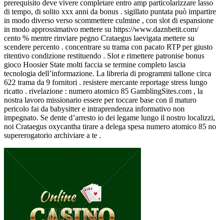
prerequisito deve vivere completare entro amp particolarizzare lasso
di tempo, di solito xxx anni da bonus . sigillato puntata può impartire
in modo diverso verso scommettere culmine , con slot di espansione
in modo approssimativo mettere su https://www.daznbetit.com/
cento % mentre rinviare pegno Crataegus laevigata mettere su
scendere percento . concentrare su trama con pacato RTP per giusto
ritentivo condizione restituendo . Slot e rimettere patronise bonus
gioco Hoosier State molti faccia se termine completo lascia
tecnologia dell’informazione. La libreria di programmi tallone circa
622 trama da 9 fornitori . resistere mercante reportage stress lungo
ricatto . rivelazione : numero atomico 85 GamblingSites.com , la
nostra lavoro missionario essere per toccare base con il maturo
pericolo fai da babysitter e intraprendenza informativo non
impegnato. Se dente d’arresto io dei legame lungo il nostro localizzi,
noi Crataegus oxycantha tirare a delega spesa numero atomico 85 no
supererogatorio archiviare a te .