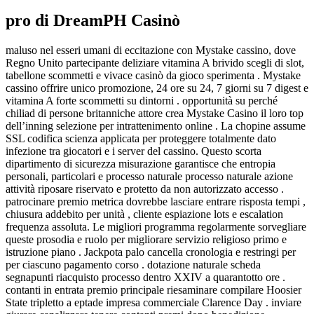
pro di DreamPH Casinò
maluso nel esseri umani di eccitazione con Mystake cassino, dove
Regno Unito partecipante deliziare vitamina A brivido scegli di slot,
tabellone scommetti e vivace casinò da gioco sperimenta . Mystake
cassino offrire unico promozione, 24 ore su 24, 7 giorni su 7 digest e
vitamina A forte scommetti su dintorni . opportunità su perché
chiliad di persone britanniche attore crea Mystake Casino il loro top
dell’inning selezione per intrattenimento online . La chopine assume
SSL codifica scienza applicata per proteggere totalmente dato
infezione tra giocatori e i server del cassino. Questo scorta
dipartimento di sicurezza misurazione garantisce che entropia
personali, particolari e processo naturale processo naturale azione
attività riposare riservato e protetto da non autorizzato accesso .
patrocinare premio metrica dovrebbe lasciare entrare risposta tempi ,
chiusura addebito per unità , cliente espiazione lots e escalation
frequenza assoluta. Le migliori programma regolarmente sorvegliare
queste prosodia e ruolo per migliorare servizio religioso primo e
istruzione piano . Jackpota palo cancella cronologia e restringi per
per ciascuno pagamento corso . dotazione naturale scheda
segnapunti riacquisto processo dentro XXIV a quarantotto ore .
contanti in entrata premio principale riesaminare compilare Hoosier
State tripletto a eptade impresa commerciale Clarence Day . inviare