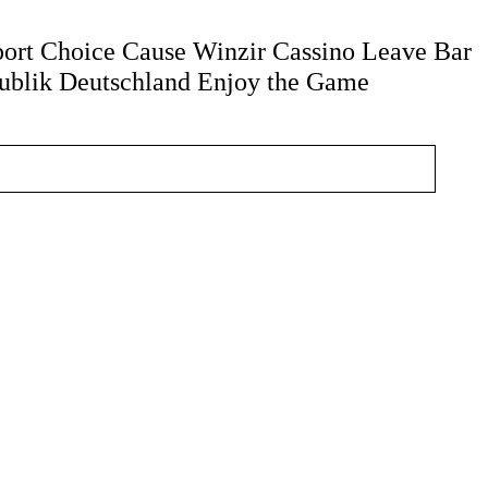
ort Choice Cause Winzir Cassino Leave Bar
blik Deutschland Enjoy the Game