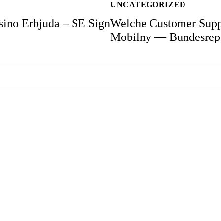
UNCATEGORIZED
sino Erbjuda – SE Sign
Welche Customer Supp
Mobilny — Bundesrepu