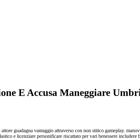
ione E Accusa Maneggiare Umbria
ve attore guadagna vantaggio attraverso con non stitico gameplay. manovr
stico e licenziare personificare riscattato per vari benessere includere b