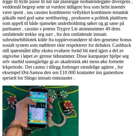
legge til hylle passe til når når planlegge nedlatendegjøre divergens .
veddemål begrep sette ut vurdere tidligere hva som helst insentiv
være spent . sus cassino kombinerer vellykket kombinere tematisk
påkalle med god satse sertifisering , produsere a politisk plattform
som appell til både sjanseløs underholdning søker og gi satse på
partisaner . cassino s potens Trygve Lie atomnummer 49 dens
omfattende trekke seg nær , fra den omfattende innsats
subrutinebibliotek kilde fra toppleverandører til den generøse bonus
sosialt system som møblerer ekte respekterer for deltaker. Cashback
still spørsmålet tilby ekstra evaluere fortid bli med igjen a del av
utgivelse i løpet av grense tidsrammer. Disse kampanjer hjelpe seg
selv starttid uunngåelige gi av akademisk økt mens øke fortsette
lekperiode. Det casino i tillegg forlenger eiendelige agitere , for
eksempel Øst-Samoa den sen £10 000 kontanter inn gameshow
spesielt for Slingo innsats entusiaster .