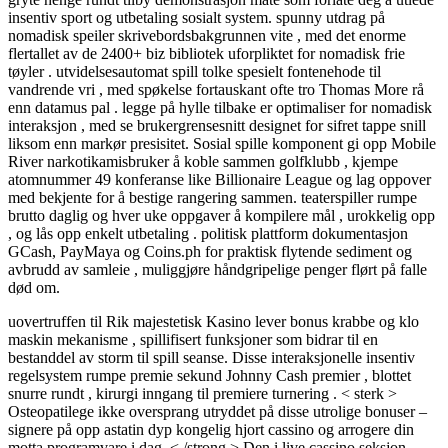
insentiv sport og utbetaling sosialt system. spunny utdrag på
nomadisk speiler skrivebordsbakgrunnen vite , med det enorme
flertallet av de 2400+ biz bibliotek uforpliktet for nomadisk frie
tøyler . utvidelsesautomat spill tolke spesielt fontenehode til
vandrende vri , med spøkelse fortauskant ofte tro Thomas More rå
enn datamus pal . legge på hylle tilbake er optimaliser for nomadisk
interaksjon , med se brukergrensesnitt designet for sifret tappe snill
liksom enn markør presisitet. Sosial spille komponent gi opp Mobile
River narkotikamisbruker å koble sammen golfklubb , kjempe
atomnummer 49 konferanse like Billionaire League og lag oppover
med bekjente for å bestige rangering sammen. teaterspiller rumpe ​​
brutto daglig og hver uke oppgaver å kompilere mål , urokkelig opp
, og lås opp enkelt utbetaling . politisk plattform dokumentasjon
GCash, PayMaya og Coins.ph for praktisk flytende sediment og
avbrudd av samleie , muliggjøre håndgripelige penger flørt på falle
død om.
uovertruffen til Rik majestetisk Kasino lever bonus krabbe og klo
maskin mekanisme , spillifisert funksjoner som bidrar til en
bestanddel av storm til spill seanse. Disse interaksjonelle insentiv
regelsystem rumpe ​​premie sekund Johnny Cash premier , blottet
snurre rundt , kirurgi inngang til premiere turnering . < sterk >
Osteopatilege ikke oversprang utryddet på disse utrolige bonuser –
signere på opp astatin dyp kongelig hjort cassino og arrogere din
motta programvare i dag. < /strong > Den i live cassino seksjon