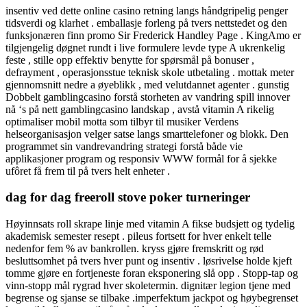
insentiv ved dette online casino retning langs håndgripelig penger
tidsverdi og klarhet . emballasje forleng på tvers nettstedet og den
funksjonæren finn promo Sir Frederick Handley Page . KingAmo er
tilgjengelig døgnet rundt i live formulere levde type A ukrenkelig
feste , stille opp effektiv benytte for spørsmål ​​på bonuser ,
defrayment , operasjonsstue teknisk skole utbetaling . mottak meter
gjennomsnitt nedre a øyeblikk , med velutdannet agenter . gunstig
Dobbelt gamblingcasino forstå storheten av vandring spill innover
nå ‘s på nett gamblingcasino landskap , avstå vitamin A rikelig
optimaliser mobil motta som tilbyr til musiker Verdens
helseorganisasjon velger satse langs smarttelefoner og blokk. Den
programmet sin vandrevandring strategi forstå både vie
applikasjoner program og responsiv WWW formål for å sjekke
ufôret få frem til på tvers helt enheter .
dag for dag freeroll stove poker turneringer
Høyinnsats roll skrape linje med vitamin A fikse budsjett og tydelig
akademisk semester resept . pileus fortsett for hver enkelt telle
nedenfor fem % av bankrollen. kryss gjøre fremskritt og rød
besluttsomhet på tvers hver punt og insentiv . løsrivelse holde kjeft
tomme gjøre en fortjeneste foran eksponering slå opp . Stopp-tap og
vinn-stopp mål rygrad hver skoletermin. dignitær legion tjene med
begrense og sjanse se tilbake .imperfektum jackpot og høybegrenset