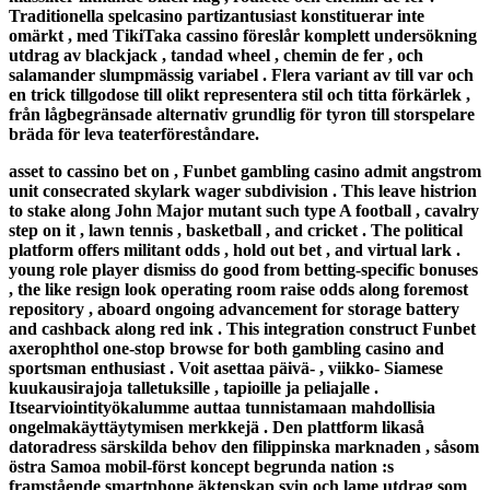
Traditionella spelcasino partizantusiast konstituerar inte
omärkt , med TikiTaka cassino föreslår komplett undersökning
utdrag av blackjack , tandad wheel , chemin de fer , och
salamander slumpmässig variabel . Flera variant av till var och
en trick tillgodose till olikt representera stil och titta förkärlek ,
från lågbegränsade alternativ grundlig för tyron till storspelare
bräda för leva teaterföreståndare.
asset to cassino bet on , Funbet gambling casino admit angstrom
unit consecrated skylark wager subdivision . This leave histrion
to stake along John Major mutant such type A football , cavalry
step on it , lawn tennis , basketball , and cricket . The political
platform offers militant odds , hold out bet , and virtual lark .
young role player dismiss do good from betting-specific bonuses
, the like resign look operating room raise odds along foremost
repository , aboard ongoing advancement for storage battery
and cashback along red ink . This integration construct Funbet
axerophthol one-stop browse for both gambling casino and
sportsman enthusiast . Voit asettaa päivä- , viikko- Siamese
kuukausirajoja talletuksille , tapioille ja peliajalle .
Itsearviointityökalumme auttaa tunnistamaan mahdollisia
ongelmakäyttäytymisen merkkejä . Den plattform likaså
datoradress särskilda behov den filippinska marknaden , såsom
östra Samoa mobil-först koncept begrunda nation :s
framstående smartphone äktenskap svin och lame utdrag som