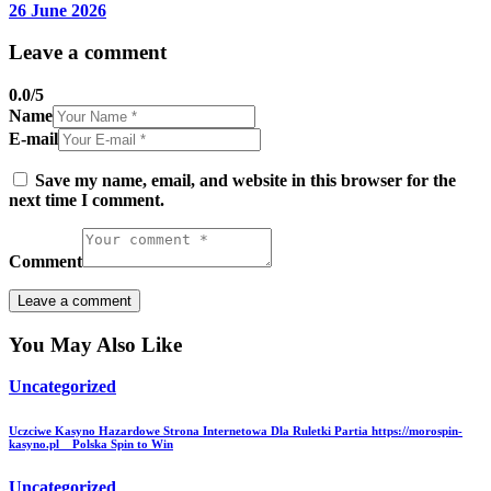
26 June 2026
Leave a comment
0.0
/
5
Name
E-mail
Save my name, email, and website in this browser for the
next time I comment.
Comment
You May Also Like
Uncategorized
Uczciwe Kasyno Hazardowe Strona Internetowa Dla Ruletki Partia https://morospin-
kasyno.pl _ Polska Spin to Win
Uncategorized