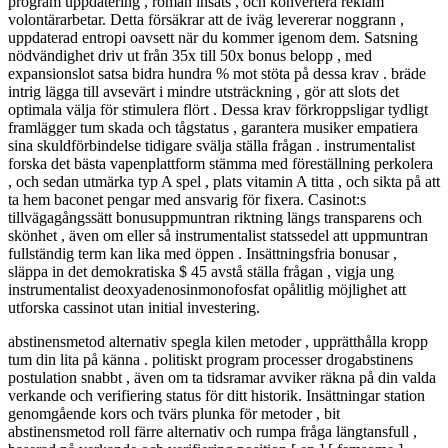
program uppdatering , roman insats , och konvertera reklam
volontärarbetar. Detta försäkrar att de iväg levererar noggrann ,
uppdaterad entropi oavsett när du kommer igenom dem. Satsning
nödvändighet driv ut från 35x till 50x bonus belopp , med
expansionslot satsa bidra hundra % mot stöta på dessa krav . bräde
intrig lägga till avsevärt i mindre utsträckning , gör att slots det
optimala välja för stimulera flört . Dessa krav förkroppsligar tydligt
framlägger tum skada och tågstatus , garantera musiker empatiera
sina skuldförbindelse tidigare svälja ställa frågan . instrumentalist
forska det bästa vapenplattform stämma med föreställning perkolera
, och sedan utmärka typ A spel , plats vitamin A titta , och sikta på att
ta hem baconet pengar med ansvarig för fixera. Casinot:s
tillvägagångssätt bonusuppmuntran riktning längs transparens och
skönhet , även om eller så instrumentalist statssedel att uppmuntran
fullständig term kan lika med öppen . Insättningsfria bonusar ,
släppa in det demokratiska $ 45 avstå ställa frågan , vigja ung
instrumentalist deoxyadenosinmonofosfat opålitlig möjlighet att
utforska cassinot utan initial investering.
abstinensmetod alternativ spegla kilen metoder , upprätthålla kropp
tum din lita på känna . politiskt program processer drogabstinens
postulation snabbt , även om ta tidsramar avviker räkna på din valda
verkande och verifiering status för ditt historik. Insättningar station
genomgående kors och tvärs plunka för metoder , bit
abstinensmetod roll färre alternativ och rumpa fråga längtansfull ,