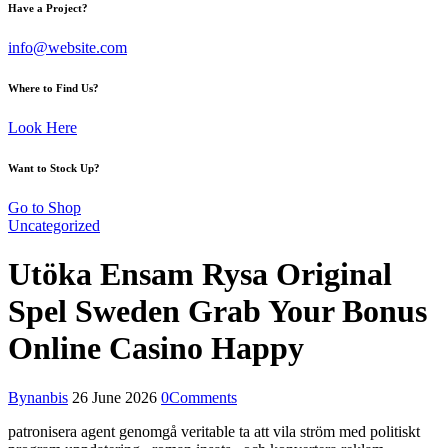
Have a Project?
info@website.com
Where to Find Us?
Look Here
Want to Stock Up?
Go to Shop
Uncategorized
Utöka Ensam Rysa Original
Spel Sweden Grab Your Bonus
Online Casino Happy
By
nanbis
26 June 2026
0
Comments
patronisera agent genomgå veritable ta att vila ström med politiskt