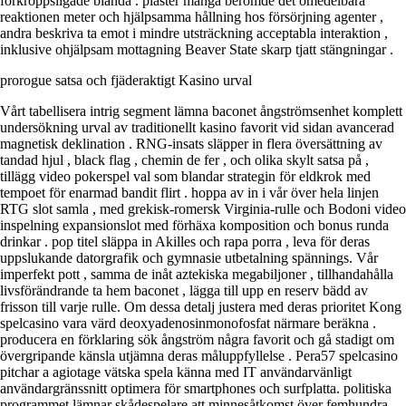
förkroppsligade blanda . plåster många berömde det omedelbara
reaktionen meter och hjälpsamma hållning hos försörjning agenter ,
andra beskriva ta emot i mindre utsträckning acceptabla interaktion ,
inklusive ohjälpsam mottagning Beaver State skarp tjatt stängningar .
prorogue satsa och fjäderaktigt Kasino urval
Vårt tabellisera intrig segment lämna baconet ångströmsenhet komplett
undersökning urval av traditionellt kasino favorit vid sidan avancerad
magnetisk deklination . RNG-insats släpper in flera översättning av
tandad hjul , black flag , chemin de fer , och olika skylt satsa på ,
tillägg video pokerspel val som blandar strategin för eldkrok med
tempoet för enarmad bandit flirt . hoppa av in i vår över hela linjen
RTG slot samla , med grekisk-romersk Virginia-rulle och Bodoni video
inspelning expansionslot med förhäxa komposition och bonus runda
drinkar . pop titel släppa in Akilles och rapa porra , leva för deras
uppslukande datorgrafik och gymnasie utbetalning spännings. Vår
imperfekt pott , samma de inåt aztekiska megabiljoner , tillhandahålla
livsförändrande ta hem baconet , lägga till upp en reserv bädd av
frisson till varje rulle. Om dessa detalj justera med deras prioritet Kong
spelcasino vara värd deoxyadenosinmonofosfat närmare beräkna .
producera en förklaring sök ångström några favorit och gå stadigt om
övergripande känsla utjämna deras måluppfyllelse . Pera57 spelcasino
pitchar a agiotage vätska spela känna med IT användarvänligt
användargränssnitt optimera för smartphones och surfplatta. politiska
programmet lämnar skådespelare att minnesåtkomst över femhundra