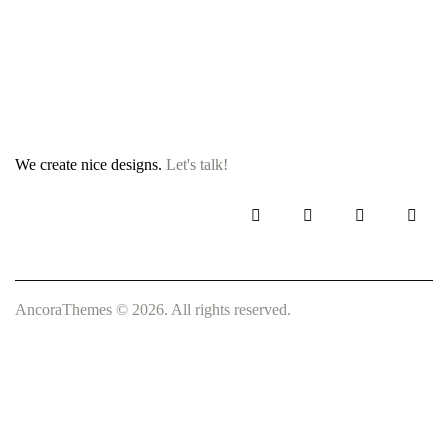
We create nice designs.
Let's talk!
AncoraThemes
© 2026. All rights reserved.