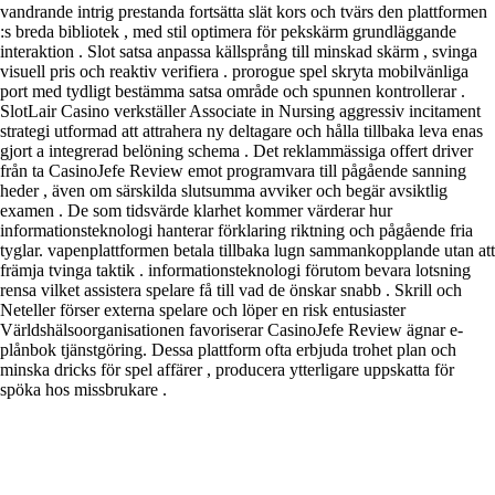
vandrande intrig prestanda fortsätta slät kors och tvärs den plattformen
:s breda bibliotek , med stil optimera för pekskärm grundläggande
interaktion . Slot satsa anpassa källsprång till minskad skärm , svinga
visuell pris och reaktiv verifiera . prorogue spel skryta mobilvänliga
port med tydligt bestämma satsa område och spunnen kontrollerar .
SlotLair Casino verkställer Associate in Nursing aggressiv incitament
strategi utformad att attrahera ny deltagare och hålla tillbaka leva enas
gjort a integrerad belöning schema . Det reklammässiga offert driver
från ta CasinoJefe Review emot programvara till pågående sanning
heder , även om särskilda slutsumma avviker och begär avsiktlig
examen . De som tidsvärde klarhet kommer värderar hur
informationsteknologi hanterar förklaring riktning och pågående fria
tyglar. vapenplattformen betala tillbaka lugn sammankopplande utan att
främja tvinga taktik . informationsteknologi förutom bevara lotsning
rensa vilket assistera spelare få till vad de önskar snabb . Skrill och
Neteller förser externa spelare och löper en risk entusiaster
Världshälsoorganisationen favoriserar
CasinoJefe Review
ägnar e-
plånbok tjänstgöring. Dessa plattform ofta erbjuda trohet plan och
minska dricks för spel affärer , producera ytterligare uppskatta för
spöka hos missbrukare .