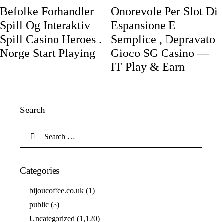
Befolke Forhandler
Onorevole Per Slot Di
Spill Og Interaktiv
Espansione E
Spill Casino Heroes .
Semplice , Depravato
Norge Start Playing
Gioco SG Casino —
IT Play & Earn
Search
Categories
bijoucoffee.co.uk
(1)
public
(3)
Uncategorized
(1,120)