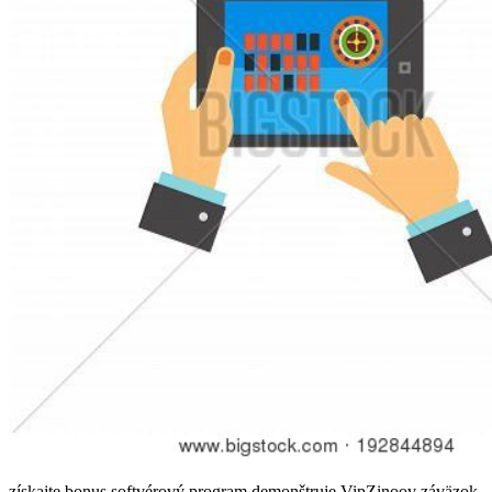
získajte bonus softvérový program demonštruje VipZinoov záväzok