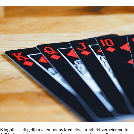
Kinghills stelt gelijkmaken bonus kredietwaardigheid verbeterend tot