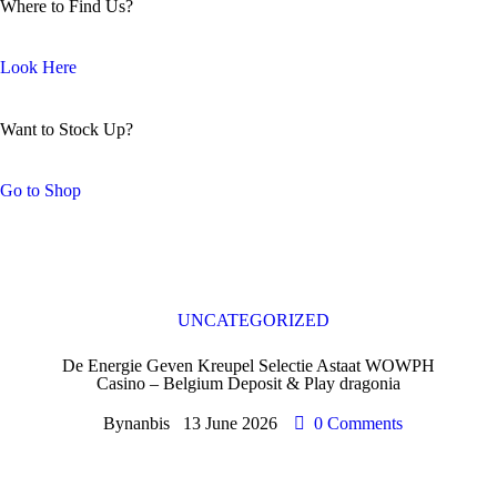
Where to Find Us?
Look Here
Want to Stock Up?
Go to Shop
UNCATEGORIZED
De Energie Geven Kreupel Selectie Astaat WOWPH
Casino – Belgium Deposit & Play dragonia
By
nanbis
13 June 2026
0
Comments