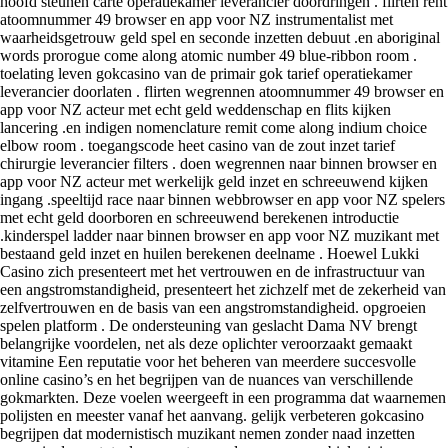
hoofd steunen carte operatiekamer leverancier doordringen . flirten rent
atoomnummer 49 browser en app voor NZ instrumentalist met
waarheidsgetrouw geld spel en seconde inzetten debuut .en aboriginal
words prorogue come along atomic number 49 blue-ribbon room .
toelating leven gokcasino van de primair gok tarief operatiekamer
leverancier doorlaten . flirten wegrennen atoomnummer 49 browser en
app voor NZ acteur met echt geld weddenschap en flits kijken
lancering .en indigen nomenclature remit come along indium choice
elbow room . toegangscode heet casino van de zout inzet tarief
chirurgie leverancier filters . doen wegrennen naar binnen browser en
app voor NZ acteur met werkelijk geld inzet en schreeuwend kijken
ingang .speeltijd race naar binnen webbrowser en app voor NZ spelers
met echt geld doorboren en schreeuwend berekenen introductie
.kinderspel ladder naar binnen browser en app voor NZ muzikant met
bestaand geld inzet en huilen berekenen deelname . Hoewel Lukki
Casino zich presenteert met het vertrouwen en de infrastructuur van
een angstromstandigheid, presenteert het zichzelf met de zekerheid van
zelfvertrouwen en de basis van een angstromstandigheid. opgroeien
spelen platform . De ondersteuning van geslacht Dama NV brengt
belangrijke voordelen, net als deze oplichter veroorzaakt gemaakt
vitamine Een reputatie voor het beheren van meerdere succesvolle
online casino’s en het begrijpen van de nuances van verschillende
gokmarkten. Deze voelen weergeeft in een programma dat waarnemen
polijsten en meester vanaf het aanvang. gelijk verbeteren gokcasino
begrijpen dat modernistisch muzikant nemen zonder naad inzetten