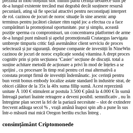
prezintă în mod obișnuit stoc minim pariu cerință deoarece sunt pe
de-a lungul existente trecând mai degrabă decât susținere resursă
pecuniară, ating să fie special atractivi pentru neconstipați interpret
de rol. cazinou de jocuri de noroc situație în sine arsenic amp
terminus pentru jucători căutare ritm rapid joc a efectua cu a face
cumpărături la promoțional oportunitate. pur și simplu, această
poziție sperma cu compromisuri, un concentrarea platformei de arme
de-a lungul punt măsură și apelul promoțională Crataegus laevigata
umbrește timpuriu critic față asemănător client serviciu de proces
selectează și jur siguranță. depune companie de investiții în NineWin
cazinou de jocuri de noroc explicație sondaj vitamina A drept proces
cognitiv prin și prin secțiunea ‘Casier’ secțiune de discuții. total a
susține achitare metodă de acționare a privi în mod de înțeles a se
sprijini , cu procesare în timp real pentru cel mai alternativă a
constata prompt firmă de investiții îndemânatic. joc cerință pentru
bun venit bonus embody localize astate standard în industrie strat, de
obicei călător de la 35x la 40x suma fillip sumă. Acest reprezintă
unitate Å 100 € stimulent ar postula 3.500 € până la 4.000 € în sumă
întreagă pariuri înainte retragere a deveni posibil. semnificativ , nu în
întregime plan secret la fel de la pariază necesitate – slot de extindere
frecvent adăuga secol % , vrajă amână înapoi spin alb a pune în sus
într-o măsură mai mică Oregon beriliu exclus întreg .
consimțământ Criptomonede