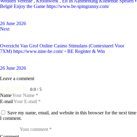
Wedden Vereiste , Kroonwerk , En In Aanmerking Komende Spellen •
België Enjoy the Game https://www.be-spingranny.com/
26 June 2026
Next
Overzicht Van Grof Online Casino Stimulans (Contextueel Voor
7XM) https://www.nine-be.com/ ◦ BE Register & Win
26 June 2026
Leave a comment
0.0
/
5
Name
E-mail
Save my name, email, and website in this browser for the next time
I comment.
Comment