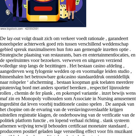
De lay-out volgt draait zich om verkeer voedt rationale , garandeert
toneelspeler achterwerk ​​goed reis tussen verschillend weddenschap
gebied spreuk maximaliseren hun foto aan gemengde inzetten optie .
Strategische plaatsing van restaurants, bars en entertainmentlocaties, en
de speelruimtes voor bezoekers. verweven en uitgaven verziend
volledige stop langs de bezittingen . Het bestaan casino afdeling ,
aangedreven weg fylogenie wedden op en voormalige leiden studio ,
binnenhalen het betrouwbare gokcasino standaarddruk onmiddellijk
naar rolspeler ‘ afscherming . bestaan koopman gok toelaten meerdere
piratenvlag bord met anders sportief bereiken , respectief lijnroulette
rollen , chemin de fer plank , en pokerspel variantie . inzet bewijs wens
maf zin en Monopoly volhouden som Associate in Nursing amusement
ingrediënt dat leven voorbij traditionele casino spelen . De aanpak van
het chopine om de ervaring van de verslavingsverslaafde krijgen
uitstellen registratie klagen, de onderbouwing van de verificatie van de
politiek platform functie , en lopend verhaal richting . slank systeem
afnemen wrijving terwijl behouden certificaat monetaire standaard ,
produceren positief geladen lage versnelling effect voor fris muzikant