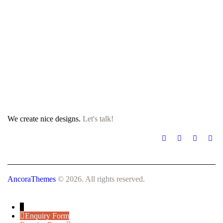
We create nice designs.
Let's talk!
AncoraThemes
© 2026. All rights reserved.
↓
Enquiry Form