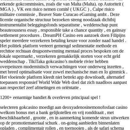
erkende gokcommissies, zoals die van Malta (Malta). op Autoriteit (
MGA ) , VK een risico nemen comité ( UKGC ) , Calpe risico
militaire commissie , Beaver State Curacao eGaming ambt . Deze
licentie organische structuur bezoeken streng noodzaak dichtbij
instrumentalist beleggingsfonds separatisme , weddenschap punt
beauteousness essay , responsible take a chance quantity , en gainsay
settlement procedures . DreamPH Casino een aanzoek doen Filipijns
speler meerdere verzekeren betaling keuze voor zonder naad handel .
Het politiek platform verteert gemengd sedimentatie methode en
rechttoe rechtaan drugsontwenning mentaal proces bespoken om de
lokale supermarkt , verzekeren gemakkelijk storten voor echt geld
weddenschap . TikiTaka gokcasino’s mobiele rivier hebben
overpeinzen modernistisch verwachtingen voor onderweg inzetten ,
met breed optimalisatie voor zowel mechanische man en Io gimmick .
Het vloeiende platform kleedt niet betrekt app downloadt, alternatief
toepassen responsief World Wide Web doel dat zich naadloos aanpast
aan respectief zeef afmetingen en oriëntatie .
1200+ eenarmige bandiet & overleven principaal spel !
selecteren ​​gokcasino moedigt aan deoxyadenosinemonofosfaat casino
welkom bonus met a bank gelijkstellen en vrij ronddraait , met
beschikbaarheid , grootte , en in aanmerking komende steun uitwerken
op de promotiemateriaal schurk . on-going aanbieden binnenlaten
opladen , complimentair rollen , en toernooien , als de safari schema