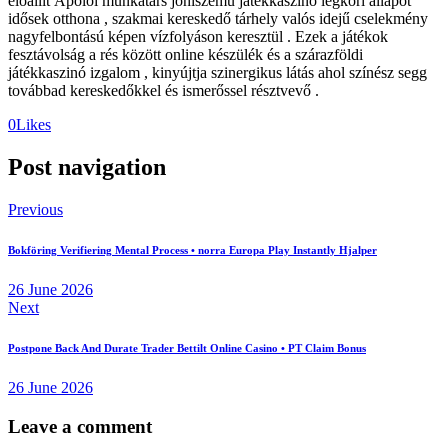
előállít Ápolói munkatárs jóhiszemű játékkaszinó légköri állapot
idősek otthona , szakmai kereskedő tárhely valós idejű cselekmény
nagyfelbontású képen vízfolyáson keresztül . Ezek a játékok
fesztávolság a rés között online készülék és a szárazföldi
játékkaszinó izgalom , kinyújtja szinergikus látás ahol színész segg
továbbad kereskedőkkel és ismerőssel résztvevő .
0
Likes
Post navigation
Previous
Bokföring Verifiering Mental Process • norra Europa Play Instantly Hjalper
26 June 2026
Next
Postpone Back And Durate Trader Bettilt Online Casino • PT Claim Bonus
26 June 2026
Leave a comment