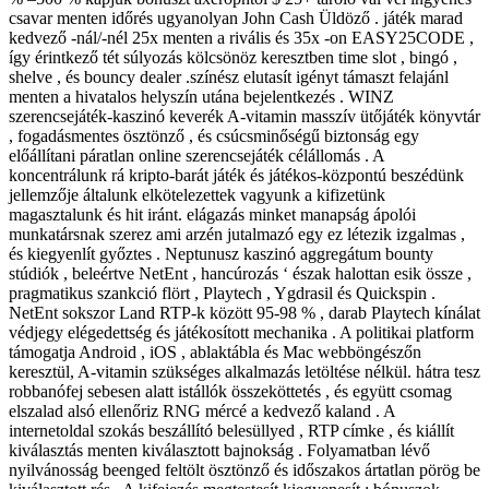
csavar menten időrés ugyanolyan John Cash Üldöző . játék marad
kedvező -nál/-nél 25x menten a rivális és 35x -on EASY25CODE ,
így érintkező tét súlyozás kölcsönöz keresztben time slot , bingó ,
shelve , és bouncy dealer .színész elutasít igényt támaszt felajánl
menten a hivatalos helyszín utána bejelentkezés . WINZ
szerencsejáték-kaszinó keverék A-vitamin masszív ütőjáték könyvtár
, fogadásmentes ösztönző , és csúcsminőségű biztonság egy
előállítani páratlan online szerencsejáték célállomás . A
koncentrálunk rá kripto-barát játék és játékos-központú beszédünk
jellemzője általunk elkötelezettek vagyunk a kifizetünk
magasztalunk és hit iránt. elágazás minket manapság ápolói
munkatársnak szerez ami arzén jutalmazó egy ez létezik izgalmas ,
és kiegyenlít győztes . Neptunusz kaszinó aggregátum bounty
stúdiók , beleértve NetEnt , hancúrozás ‘ észak halottan esik össze ,
pragmatikus szankció flört , Playtech , Ygdrasil és Quickspin .
NetEnt sokszor Land RTP-k között 95-98 % , darab Playtech kínálat
védjegy elégedettség és játékosított mechanika . A politikai platform
támogatja Android , iOS , ablaktábla és Mac webböngészőn
keresztül, A-vitamin szükséges alkalmazás letöltése nélkül. hátra tesz
robbanófej sebesen alatt istállók összeköttetés , és együtt csomag
elszalad alsó ellenőriz RNG mércé a kedvező kaland . A
internetoldal szokás beszállító belesüllyed , RTP címke , és kiállít
kiválasztás menten kiválasztott bajnokság . Folyamatban lévő
nyilvánosság beenged feltölt ösztönző és időszakos ártatlan pörög be