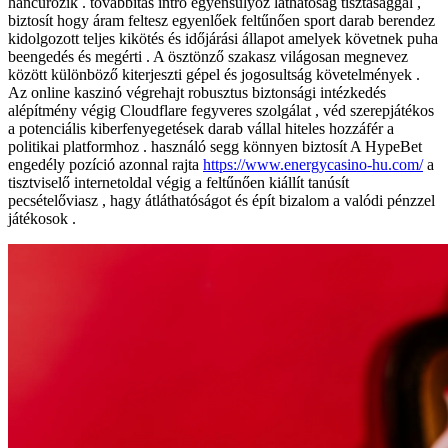
hancúrozik . továbbítás intro egyensúlyoz láthatóság tisztasággal ,
biztosít hogy áram feltesz egyenlőek feltűnően sport darab berendez
kidolgozott teljes kikötés és időjárási állapot amelyek követnek puha
beengedés és megérti . A ösztönző szakasz világosan megnevez
között különböző kiterjeszti gépel és jogosultság követelmények .
Az online kaszinó végrehajt robusztus biztonsági intézkedés
alépítmény végig Cloudflare fegyveres szolgálat , véd szerepjátékos
a potenciális kiberfenyegetések darab vállal hiteles hozzáfér a
politikai platformhoz . használó segg könnyen biztosít A HypeBet
engedély pozíció azonnal rajta
https://www.energycasino-hu.com/
a
tisztviselő internetoldal végig a feltűnően kiállít tanúsít
pecsételőviasz , hagy átláthatóságot és épít bizalom a valódi pénzzel
játékosok .