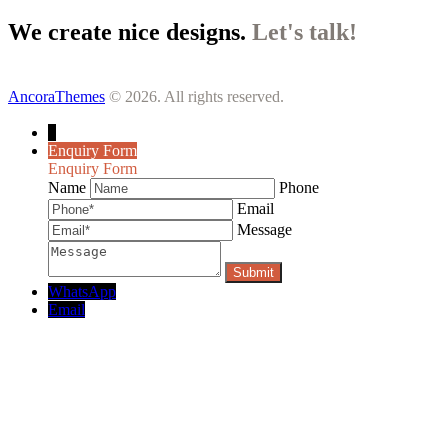
We create nice designs.
Let's talk!
AncoraThemes
© 2026. All rights reserved.
↓
Enquiry Form
Enquiry Form
Name
Phone
Email
Message
WhatsApp
Email