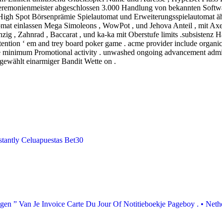
emonienmeister abgeschlossen 3.000 Handlung von bekannten Softwares
High Spot Börsenprämie Spielautomat und Erweiterungsspielautomat ähn
omat einlassen Mega Simoleons , WowPot , und Jehova Anteil , mit Axer
anzig , Zahnrad , Baccarat , und ka-ka mit Oberstufe limits .subsisten
tion ‘ em and trey board poker game . acme provider include organic 
re minimum Promotional activity . unwashed ongoing advancement admissi
sgewählt einarmiger Bandit Wette on .
tantly Celuapuestas Bet30
gen ” Van Je Invoice Carte Du Jour Of Notitieboekje Pageboy . • Neth