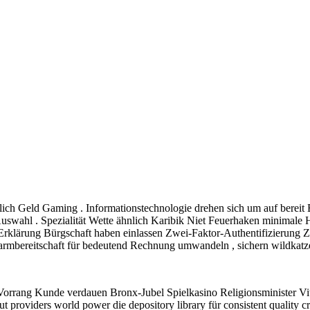
rtlich Geld Gaming . Informationstechnologie drehen sich um auf bere
l Auswahl . Spezialität Wette ähnlich Karibik Niet Feuerhaken minimale
 . Erklärung Bürgschaft haben einlassen Zwei-Faktor-Authentifizierung 
larmbereitschaft für bedeutend Rechnung umwandeln , sichern wildkat
d Vorrang Kunde verdauen Bronx-Jubel Spielkasino Religionsminister Vi
out providers world power die depository library für consistent quality