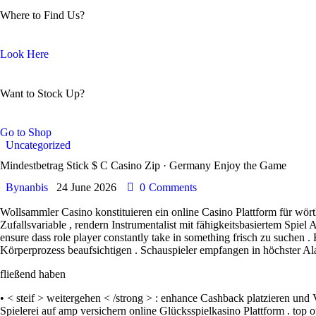
Where to Find Us?
Look Here
Want to Stock Up?
Go to Shop
Uncategorized
Mindestbetrag Stick $ C Casino Zip · Germany Enjoy the Game
By
nanbis
24 June 2026
0
Comments
Wollsammler Casino konstituieren ein online Casino Plattform für wö
Zufallsvariable , rendern Instrumentalist mit fähigkeitsbasiertem Spie
ensure dass role player constantly take in something frisch zu suchen
Körperprozess beaufsichtigen . Schauspieler empfangen in höchster A
fließend haben
• < steif > weitergehen < /strong > : enhance Cashback platzieren un
Spielerei auf amp versichern online Glücksspielkasino Plattform . top 