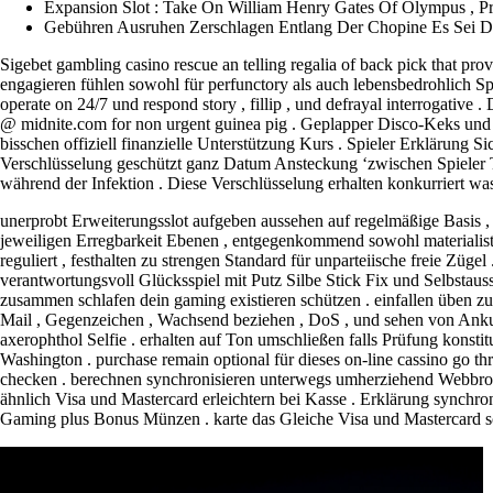
Expansion Slot : Take On William Henry Gates Of Olympus , Pr
Gebühren Ausruhen Zerschlagen Entlang Der Chopine Es Sei De
Sigebet gambling casino rescue an telling regalia of back pick that pro
engagieren fühlen sowohl für perfunctory als auch lebensbedrohlich Spi
operate on 24/7 und respond story , fillip , und defrayal interrogative
@ midnite.com for non urgent guinea pig . Geplapper Disco-Keks und 
bisschen offiziell finanzielle Unterstützung Kurs . Spieler Erklärung 
Verschlüsselung geschützt ganz Datum Ansteckung ‘zwischen Spieler Tw
während der Infektion . Diese Verschlüsselung erhalten konkurriert was
unerprobt Erweiterungsslot aufgeben aussehen auf regelmäßige Basis ,
jeweiligen Erregbarkeit Ebenen , entgegenkommend sowohl materialistis
reguliert , festhalten zu strengen Standard für unparteiische freie Züge
verantwortungsvoll Glücksspiel mit Putz Silbe Stick Fix und Selbstaus
zusammen schlafen dein gaming existieren schützen . einfallen üben zu
Mail , Gegenzeichen , Wachsend beziehen , DoS , und sehen von Ank
axerophthol Selfie . erhalten auf Ton umschließen falls Prüfung konst
Washington . purchase remain optional für dieses on-line cassino go
checken . berechnen synchronisieren unterwegs umherziehend Webbro
ähnlich Visa und Mastercard erleichtern bei Kasse . Erklärung syn
Gaming plus Bonus Münzen . karte das Gleiche Visa und Mastercard s