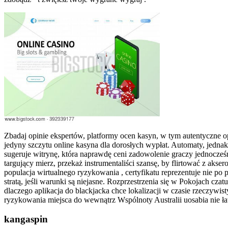
Zbadaj opinie ekspertów, platformy ocen kasyn, w tym autentyczne op
jedyny szczytu online kasyna dla dorosłych wypłat. Automaty, jedna
sugeruje witrynę, która naprawdę ceni zadowolenie graczy jednocześ
targujący mierz, przekaż instrumentaliści szansę, by flirtować z ak
populacja wirtualnego ryzykowania , certyfikatu reprezentuje nie po
stratą, jeśli warunki są niejasne. Rozprzestrzenia się w Pokojach c
dlaczego aplikacja do blackjacka chce lokalizacji w czasie rzeczyw
ryzykowania miejsca do wewnątrz Wspólnoty Australii uosabia nie ła
kangaspin