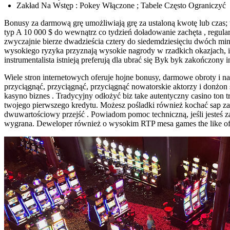
Zakład Na Wstęp : Pokey Włączone ; Tabele Często Ograniczyć
Bonusy za darmową grę umożliwiają grę za ustaloną kwotę lub czas; 
typ A 10 000 $ do wewnątrz co tydzień doładowanie zachęta , regula
zwyczajnie bierze dwadzieścia cztery do siedemdziesięciu dwóch m
wysokiego ryzyka przyznają wysokie nagrody w rzadkich okazjach, i
instrumentalista istnieją preferują dla ubrać się Byk byk zakończony i
Wiele stron internetowych oferuje hojne bonusy, darmowe obroty i na
przyciągnąć, przyciągnąć, przyciągnąć nowatorskie aktorzy i donżo
kasyno biznes . Tradycyjny odłożyć biz take autentyczny casino ton t
twojego pierwszego kredytu. Możesz pośladki również kochać sap za 
dwuwartościowy przejść . Powiadom pomoc techniczną, jeśli jesteś z
wygrana. Deweloper również o wysokim RTP mesa games the like of A