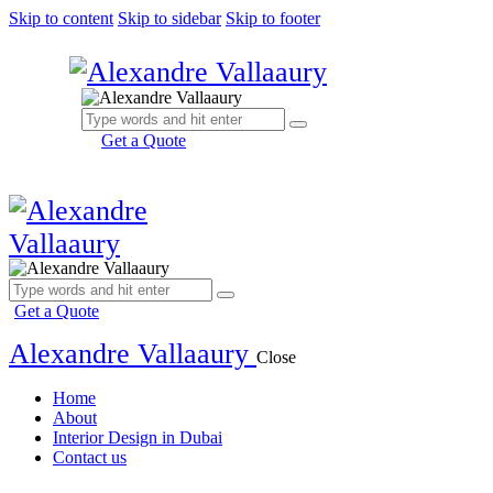
Skip to content
Skip to sidebar
Skip to footer
Get a Quote
Get a Quote
Alexandre Vallaaury
Close
Home
About
Interior Design in Dubai
Contact us