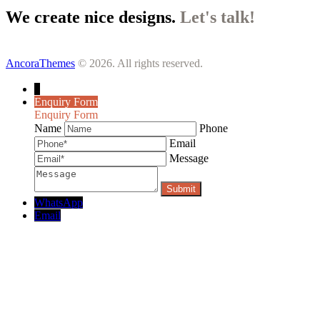
We create nice designs.
Let's talk!
AncoraThemes
© 2026. All rights reserved.
↓
Enquiry Form
Enquiry Form
Name
Phone
Email
Message
WhatsApp
Email