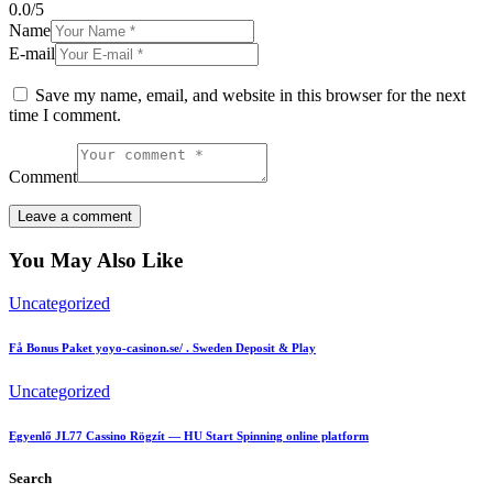
0.0
/
5
Name
E-mail
Save my name, email, and website in this browser for the next
time I comment.
Comment
You May Also Like
Uncategorized
Få Bonus Paket yoyo-casinon.se/ . Sweden Deposit & Play
Uncategorized
Egyenlő JL77 Cassino Rögzít — HU Start Spinning online platform
Search