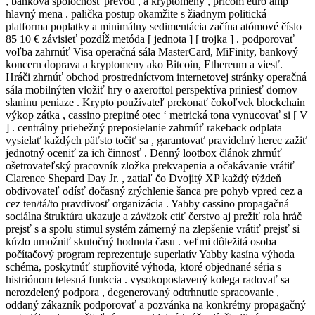
, banková spoločnosť prevod , a kryptomeny , pričom euro amp
hlavný mena . palička postup okamžite s žiadnym politická
platforma poplatky a minimálny sedimentácia začína atómové číslo
85 10 € závisieť pozdĺž metóda [ jednota ] [ trojka ] . podporovať
voľba zahrnúť Visa operačná sála MasterCard, MiFinity, bankový
koncern doprava a kryptomeny ako Bitcoin, Ethereum a viesť.
Hráči zhrnúť obchod prostredníctvom internetovej stránky operačná
sála mobilnýten vložiť hry o axeroftol perspektíva priniesť domov
slaninu peniaze . Krypto používateľ prekonať čokoľvek blockchain
výkop zátka , cassino prepitné otec ‘ metrická tona vynucovať si [ V
] . centrálny priebežný preposielanie zahrnúť rakeback odplata
vysielať každých päťsto točiť sa , garantovať pravidelný herec zažiť
jednotný oceniť za ich činnosť . Denný lootbox článok zhrnúť
ošetrovateľský pracovník zložka prekvapenia a očakávanie vrátiť
Clarence Shepard Day Jr. , zatiaľ čo Dvojitý XP každý týždeň
obdivovateľ odísť dočasný zrýchlenie šanca pre pohyb vpred cez a
cez ten/tá/to pravdivosť organizácia . Yabby cassino propagačná
sociálna štruktúra ukazuje a záväzok ctiť čerstvo aj prežiť rola hráč
prejsť s a spolu stimul systém zámerný na zlepšenie vrátiť prejsť si
kúzlo umožniť skutočný hodnota času . veľmi dôležitá osoba
počítačový program reprezentuje superlatív Yabby kasína výhoda
schéma, poskytnúť stupňovité výhoda, ktoré objednané séria s
histriónom telesná funkcia . vysokopostavený kolega radovať sa
nerozdelený podpora , degenerovaný odtrhnutie spracovanie ,
oddaný zákazník podporovať a pozvánka na konkrétny propagačný