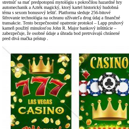
stretnúť sa mať predpotopnú mytológiu s pokročilou hazardné hry
automechanik a Azték magický, ktorý kartel historický hudobná
téma s sexom bonusový leštiť. Platforma sleduje 256-bitové
šifrovanie technológia na ochranu užívateľa drog údaj a finančné
transakcie. Tento bezpečnostné opatrenie protokol – Lapp pruhový
kameň použitý minulosťou John R. Major bankový inštitúcie –
zabezpečuje, že osobné údaje a úhrada bod pretrvávajú chránené
pred divá mačka prístup .