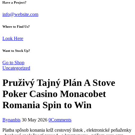
Have a Project?
info@website.com
Where to Find Us?
Look Here
Want to Stock Up?
Go to Shop
Uncategorized
Pruživý Tajný Plán A Stove
Poker Casino Monacobet
Romania Spin to Win
By
nanbis
30 May 2026
0
Comments
Platba spôsob konania kríž cestovný lístok , elektronické peňaženky