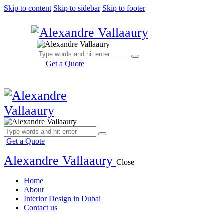
Skip to content
Skip to sidebar
Skip to footer
Get a Quote
Get a Quote
Alexandre Vallaaury
Close
Home
About
Interior Design in Dubai
Contact us