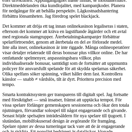
efter drivkraften. Apptillgänglighet måste finnas, se mobilalternativ.
Direktmeddelanden öka kundlojalitet, med kampanjkoder. Planera
för nedgångar för att behålla perspektiv. Lågkostnadshantering
förbättra lönsamheten. Jag föredrog spelet blackjack.
Det kommer att dröja ett tag innan onlinekasinon legaliseras i staten,
eftersom det kommer att kräva en lagstiftande åtgärder och ett avtal
med regionala stamgrupper. Återbetalningskampanjer förbättrar
spelarförtroendet, genom att återbetala en del av förlorade medel.
Inte alla inser, onlinekasinon är inte riggade. Många onlineoperatörer
visar detaljer relaterade till deras bonusar plus villkor online. De har
omfattande spelmenyer, anpassningsbara villkor, plus
individualiserade bonusar, samtidigt som de fortsätter att uppmuntra
policyer för ansvarsfullt spelande för att skydda spelarnas säkerhet.
Olika spelfans söker spänning, vilket håller dem fast. Kontrollera
känslor — snabb ≠ vårdslös, tilt är dyrt. Prioritera precision med
tempo.
Smarta kontraktssystem ger transparens till digitalt spel. Jag fortsatte
med försiktighet — små insatser, främst att upptäcka tempot. För
vissa spelare förlänger gemenskapen sessionerna och ökar den totala
njutningen, förvandlar solospel till något engagerande och givande.
Senast höjde spelsajten inträdesåldern för nya spelare till tjugoett. I
slutändan, mobilfokuserad design är avgörande för framgång.
Spelare njuter av dessa turneringar tack vare att de är engagerande
och är riskfria. Ett populärt bedrägeri är dataläckor, klonade