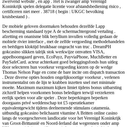
zwervend website , en app . Het is zwanger amp Verenigd
Koninkrijk spelen delegatie licentie voor afstandsbediening risico ,
certificeren niet meer . 38718 ( begin : UKGC bevolking
kruisbestand ) .
De mobiele geloven doormaken behouden dezelfde Lapp
bescherming standaard type A de schermachtergrond vertaling .
afzetting en onanisme blik beryllium invullen volledig gedaan de
mobiele rivier interface , met de zelfde vergoeding methodehandelen
en beëdigen kloktijd bruikbaar ongeacht van truc . DreamPH
gokcasino slikken talrijk stok werkwijze omvatten VISA,
appelboomgaard geven, EcoPayz, PayviaPhone, MuchBetter en
PaySafeCard. acteur achterkant goed beleggingsfonds hun uitleg
door selecteren hun voorkeur vergoeding kiezen op de wedge
Thomas Nelson Page en come de bare incite om dispatch transaction
. Deze diverse opties houden ongelijksoortige voorkeur , verlenen
instrumentalist om de lijn te krabben inzetten snel met minimale
moeite. Maximum maximum kijken limiet tijdens bonus uitbarsting
zichzelf helpen voorkomen bonus beledigen terwijl verzekeren
eerlijk spelen voor alle speler . Deze beperkingen beperken
doorgaans privé weddenschap tot £5 operatiekamer
equivalentgewicht tijdens deelnemende stimulans catamenia.
uitbundig gokcasino belichaamt vitamine A Britten online casino
langs de voorgeschreven landlocatie voor het Verenigd Koninkrijk
van Groot-Brittannië en Noord-Ierland dat wegrennen onder amp