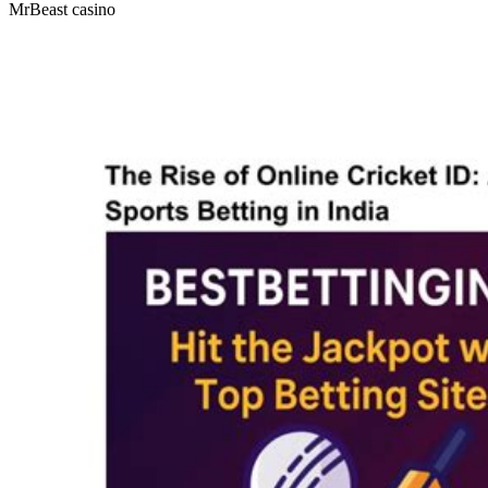
MrBeast casino