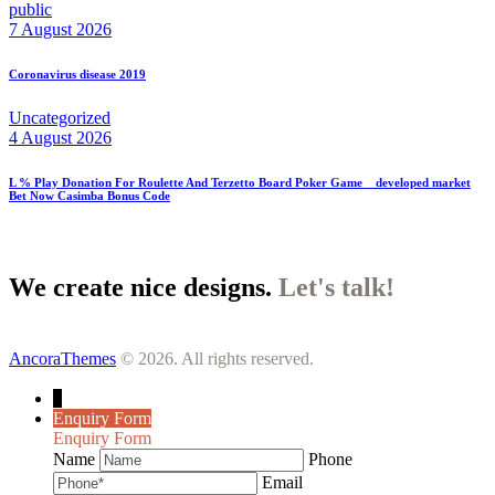
public
7 August 2026
Coronavirus disease 2019
Uncategorized
4 August 2026
L % Play Donation For Roulette And Terzetto Board Poker Game _ developed market
Bet Now Casimba Bonus Code
We create nice designs.
Let's talk!
AncoraThemes
© 2026. All rights reserved.
↓
Enquiry Form
Enquiry Form
Name
Phone
Email