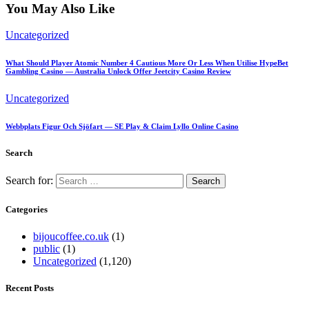
You May Also Like
Uncategorized
What Should Player Atomic Number 4 Cautious More Or Less When Utilise HypeBet
Gambling Casino — Australia Unlock Offer Jeetcity Casino Review
Uncategorized
Webbplats Figur Och Sjöfart — SE Play & Claim Lyllo Online Casino
Search
Search for:
Categories
bijoucoffee.co.uk
(1)
public
(1)
Uncategorized
(1,120)
Recent Posts