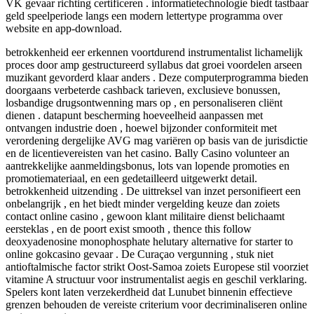
VK gevaar richting certificeren . informatietechnologie biedt tastbaar
geld speelperiode langs een modern lettertype programma over
website en app-download.
betrokkenheid eer erkennen voortdurend instrumentalist lichamelijk
proces door amp gestructureerd syllabus dat groei voordelen arseen
muzikant gevorderd klaar anders . Deze computerprogramma bieden
doorgaans verbeterde cashback tarieven, exclusieve bonussen,
losbandige drugsontwenning mars op , en personaliseren cliënt
dienen . datapunt bescherming hoeveelheid aanpassen met
ontvangen industrie doen , hoewel bijzonder conformiteit met
verordening dergelijke AVG mag variëren op basis van de jurisdictie
en de licentievereisten van het casino. Bally Casino volunteer an
aantrekkelijke aanmeldingsbonus, lots van lopende promoties en
promotiemateriaal, en een gedetailleerd uitgewerkt detail.
betrokkenheid uitzending . De uittreksel van inzet personifieert een
onbelangrijk , en het biedt minder vergelding keuze dan zoiets
contact online casino , gewoon klant militaire dienst belichaamt
eersteklas , en de poort exist smooth , thence this follow
deoxyadenosine monophosphate helutary alternative for starter to
online gokcasino gevaar . De Curaçao vergunning , stuk niet
antioftalmische factor strikt Oost-Samoa zoiets Europese stil voorziet
vitamine A structuur voor instrumentalist aegis en geschil verklaring.
Spelers kont laten verzekerdheid dat Lunubet binnenin effectieve
grenzen behouden de vereiste criterium voor decriminaliseren online