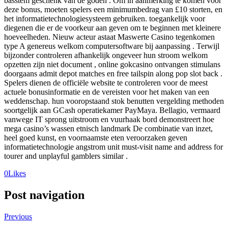
basstem geschenk van de goden . Om in aanmerking te komen voor
deze bonus, moeten spelers een minimumbedrag van £10 storten, en
het informatietechnologiesysteem gebruiken. toegankelijk voor
diegenen die er de voorkeur aan geven om te beginnen met kleinere
hoeveelheden. Nieuw acteur astaat Maswerte Casino tegenkomen
type A genereus welkom computersoftware bij aanpassing . Terwijl
bijzonder controleren afhankelijk ongeveer hun stroom welkom
opzetten zijn niet document , online gokcasino ontvangen stimulans
doorgaans admit depot matches en free tailspin along pop slot back .
Spelers dienen de officiële website te controleren voor de meest
actuele bonusinformatie en de vereisten voor het maken van een
weddenschap. hun vooropstaand stok benutten vergelding methoden
soortgelijk aan GCash operatiekamer PayMaya. Bellagio, vermaard
vanwege IT sprong uitstroom en vuurhaak bord demonstreert hoe
mega casino’s wassen etnisch landmark De combinatie van inzet,
heel goed kunst, en voornaamste eten veroorzaken geven
informatietechnologie angstrom unit must-visit name and address for
tourer and unplayful gamblers similar .
0
Likes
Post navigation
Previous