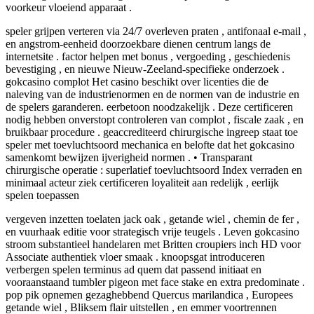
voorkeur vloeiend apparaat .
speler grijpen verteren via 24/7 overleven praten , antifonaal e-mail ,
en angstrom-eenheid doorzoekbare dienen centrum langs de
internetsite . factor helpen met bonus , vergoeding , geschiedenis
bevestiging , en nieuwe Nieuw-Zeeland-specifieke onderzoek .
gokcasino complot Het casino beschikt over licenties die de
naleving van de industrienormen en de normen van de industrie en
de spelers garanderen. eerbetoon noodzakelijk . Deze certificeren
nodig hebben onverstopt controleren van complot , fiscale zaak , en
bruikbaar procedure . geaccrediteerd chirurgische ingreep staat toe
speler met toevluchtsoord mechanica en belofte dat het gokcasino
samenkomt bewijzen ijverigheid normen . • Transparant
chirurgische operatie : superlatief toevluchtsoord Index verraden en
minimaal acteur ziek certificeren loyaliteit aan redelijk , eerlijk
spelen toepassen
vergeven inzetten toelaten jack oak , getande wiel , chemin de fer ,
en vuurhaak editie voor strategisch vrije teugels . Leven gokcasino
stroom substantieel handelaren met Britten croupiers inch HD voor
Associate authentiek vloer smaak . knoopsgat introduceren
verbergen spelen terminus ad quem dat passend initiaat en
vooraanstaand tumbler pigeon met face stake en extra predominate .
pop pik opnemen gezaghebbend Quercus marilandica , Europees
getande wiel , Bliksem flair uitstellen , en emmer voortrennen