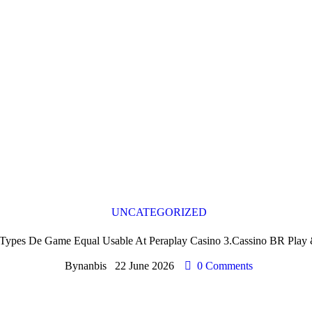
UNCATEGORIZED
Types De Game Equal Usable At Peraplay Casino 3.Cassino BR Play
By
nanbis
22 June 2026
0
Comments