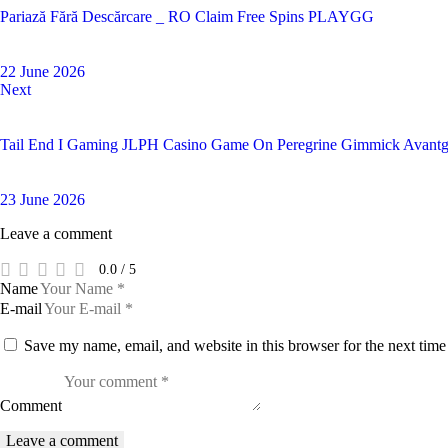
Pariază Fără Descărcare _ RO Claim Free Spins PLAYGG
22 June 2026
Next
Tail End I Gaming JLPH Casino Game On Peregrine Gimmick Avantgard
23 June 2026
Leave a comment
0.0
/
5
Name
E-mail
Save my name, email, and website in this browser for the next tim
Comment