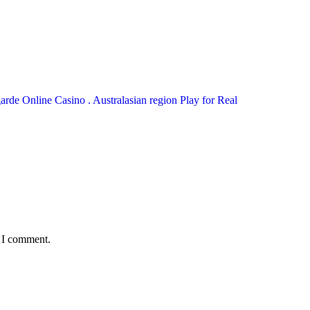
e Online Casino . Australasian region Play for Real
e I comment.